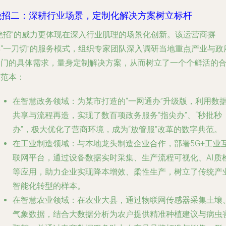
绝招二：深耕行业场景，定制化解决方案树立标杆
“绝招”的威力更体现在深入行业肌理的场景化创新。该运营商摒
弃“一刀切”的服务模式，组织专家团队深入调研当地重点产业与政
部门的具体需求，量身定制解决方案，从而树立了一个个鲜活的
作范本：
在智慧政务领域
：为某市打造的“一网通办”升级版，利用数
共享与流程再造，实现了数百项政务服务“指尖办”、“秒批秒
办”，极大优化了营商环境，成为“放管服”改革的数字典范。
在工业制造领域
：与本地龙头制造企业合作，部署5G+工业
联网平台，通过设备数据实时采集、生产流程可视化、AI质
等应用，助力企业实现降本增效、柔性生产，树立了传统产
智能化转型的样本。
在智慧农业领域
：在农业大县，通过物联网传感器采集土壤
气象数据，结合大数据分析为农户提供精准种植建议与病虫