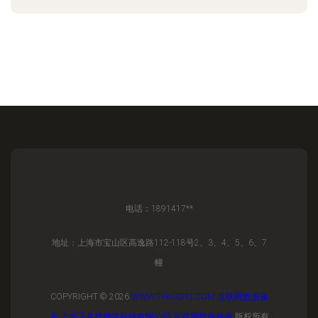
电话：1891417**
地址：上海市宝山区高逸路112-118号2、3、4、5、6、7
幢
COPYRIGHT © 2026
WWW.TFKODYT.COM
互联网数据服
务
上海飞名祥网络科技有限公司
互联网数据服务
版权所有